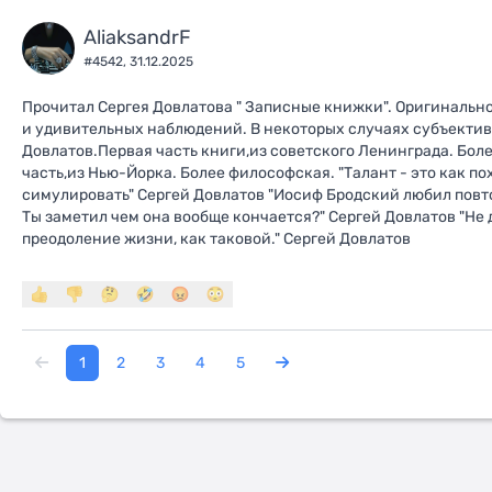
AliaksandrF
#4542,
31.12.2025
Прочитал Сергея Довлатова " Записные книжки". Оригинально,
и удивительных наблюдений. В некоторых случаях субъектив
Довлатов.Первая часть книги,из советского Ленинграда. Бол
часть,из Нью-Йорка. Более философская. "Талант - это как пох
симулировать" Сергей Довлатов "Иосиф Бродский любил повто
Ты заметил чем она вообще кончается?" Сергей Довлатов "Не 
преодоление жизни, как таковой." Сергей Довлатов
1
2
3
4
5