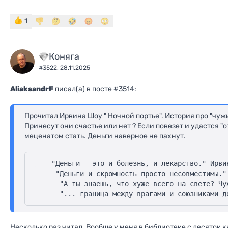
1
Коняга
#3522,
28.11.2025
AliaksandrF
писал(a) в посте #3514:
Прочитал Ирвина Шоу " Ночной портье". История про "чужие
Принесут они счастье или нет ? Если повезет и удастся "о
меценатом стать. Деньги наверное не пахнут.
    "Деньги - это и болезнь, и лекарство." Ирвин
     "Деньги и скромность просто несовместимы." 
      "А ты знаешь, что хуже всего на свете? Чуж
Несколько раз читал. Вообще у меня в библиотеке с десяток 