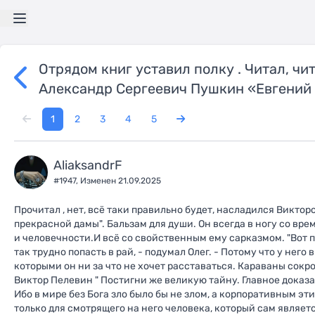
Отрядом книг уставил полку . Читал, чита
Александр Сергеевич Пушкин «Евгений
1
2
3
4
5
AliaksandrF
#1947,
Изменен 21.09.2025
Прочитал , нет, всё таки правильно будет, насладился Викто
прекрасной дамы". Бальзам для души. Он всегда в ногу со вре
и человечности.И всё со свойственным ему сарказмом. "Вот 
так трудно попасть в рай, - подумал Олег. - Потому что у него 
которыми он ни за что не хочет расставаться. Караваны сокров
Виктор Пелевин " Постигни же великую тайну. Главное доказа
Ибо в мире без Бога зло было бы не злом, а корпоративным эт
только для смотрящего на него человека, который сам являет