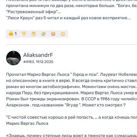
прочитана минимум по два раза, некоторые больше. "Богач, бед
"Растревоженный эфир"...
"Люси Краун" раз 5 читал и каждый раз новое восприятие...
1
AliaksandrF
#4183,
19.12.2025
Прочитал Марио Варгас Льоса " Город и псы". Лауреат Нобелев
но описанному в книге я верю. Я всегда очень критично ставл
роман во многом автобиографичен. Моментами очень жесток.
народа Перу, без приукрашивания. Марио Варгас Льоса умер в 
Роман был трижды экранизирован. В СССР в 1986 году чили
Аларконом , под названием "Ягуар ". Может кто смотрел ?
"С чистой совестью хорошо в рай попасть, … а когда хочешь пол
Марио Варгас Льоса
«Знаешь, почему степные лисы воют в темноте как сумасшедши