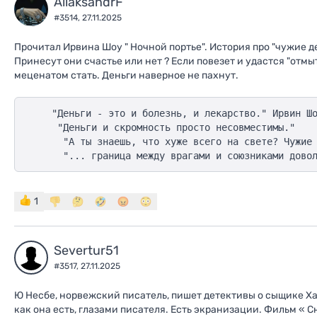
AliaksandrF
#3514,
27.11.2025
Прочитал Ирвина Шоу " Ночной портье". История про "чужие ден
Принесут они счастье или нет ? Если повезет и удастся "отмыт
меценатом стать. Деньги наверное не пахнут.
    "Деньги - это и болезнь, и лекарство." Ирвин Шо
     "Деньги и скромность просто несовместимы."    
      "А ты знаешь, что хуже всего на свете? Чужие 
1
Severtur51
#3517,
27.11.2025
Ю Несбе, норвежский писатель, пишет детективы о сыщике Х
как она есть, глазами писателя. Есть экранизации. Фильм « С