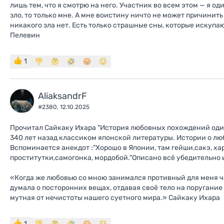
лишь тем, что я смотрю на него. Участник во всем этом — я од
зло, то только мне. А мне воистину ничто не может причинить 
никакого зла нет. Есть только страшные сны, которые искупа
Пелевин
1
AliaksandrF
#2380,
12.10.2025
Прочитал Сайкаку Ихара "История любовных похождений од
340 лет назад классиком японской литературы. Истории о люб
Вспоминается анекдот :"Хорошо в Японии, там гейши,сакэ, ха
проститутки,самогонка, мордобой."Описано всё убедительно 
«Когда же любовью со мною занимался противный для меня че
думала о посторонних вещах, отдавая своё тело на поругание т
мутная от нечистоты нашего суетного мира.» Сайкаку Ихара
1