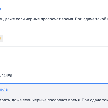
а
ь, даже если черные просрочат время. При сдаче такой
#12495:
икла
рать, даже если черные просрочат время. При сдаче та