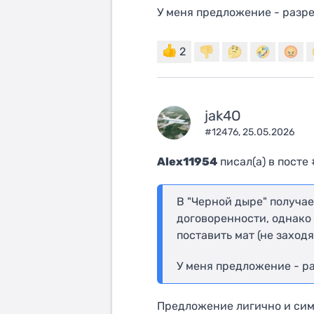
У меня предложение - разре
2
jak4O
#12476,
25.05.2026
Alex11954
писал(a) в посте 
В "Черной дыре" получае
договоренности, однако
поставить мат (не заходя
У меня предложение - ра
Предложение лигично и сим