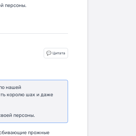
ей персоны.
Цитата
 по нашей
ать королю шах и даже
своей персоны.
 (сбивающие прожные