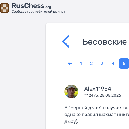
RusChess
.org
Сообщество любителей шахмат
Бесовские 
1
2
3
4
5
Alex11954
#12475,
25.05.2026
В "Черной дыре" получается
однако правил шахмат никто
дыру).